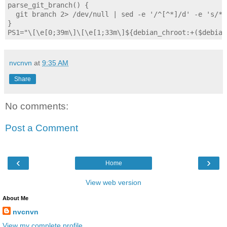
parse_git_branch() {

  git branch 2> /dev/null | sed -e '/^[^*]/d' -e 's/* 
}

PS1="\[\e[0;39m\]\[\e[1;33m\]${debian_chroot:+($debian
nvcnvn
at
9:35 AM
Share
No comments:
Post a Comment
‹
›
Home
View web version
About Me
nvcnvn
View my complete profile