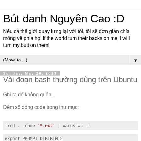
Bút danh Nguyên Cao :D
Nếu cả thế giới quay lưng lại với tôi, tôi sẽ đơn giản chỉa
mông về phía họ! If the world turn their backs on me, I will
turn my butt on them!
▼
Sunday, May 26, 2013
Vài đoạn bash thường dùng trên Ubuntu
Ghi ra để không quên...
Đếm số dòng code trong thư mục:
find 
.
-
name 
'*.ext'
|
 xargs wc 
-
l
export PROMPT_DIRTRIM=2
